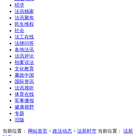
经济
法讯独家
法讯聚焦
民生维权
社会
法工在线
法律问答
各地法讯
法讯评论
拍案说法
文化教育
廉政中国
国际资讯
法讯视听
体育在线
军事播报
健康视野
专题
旧版
当前位置：
网站首页
>
政法动态
>
法苑时空
当前位置：
法苑