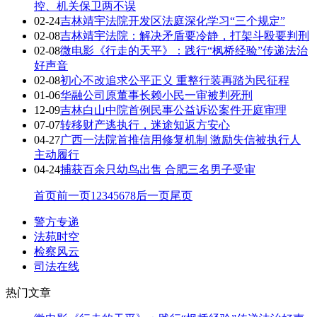
控、机关保卫两不误
02-24
吉林靖宇法院开发区法庭深化学习“三个规定”
02-08
吉林靖宇法院：解决矛盾要冷静，打架斗殴要判刑
02-08
微电影《行走的天平》：践行“枫桥经验”传递法治
好声音
02-08
初心不改追求公平正义 重整行装再踏为民征程
01-06
华融公司原董事长赖小民一审被判死刑
12-09
吉林白山中院首例民事公益诉讼案件开庭审理
07-07
转移财产逃执行，迷途知返方安心
04-27
广西一法院首推信用修复机制 激励失信被执行人
主动履行
04-24
捕获百余只幼鸟出售 合肥三名男子受审
首页
前一页
1
2
3
4
5
6
7
8
后一页
尾页
警方专递
法苑时空
检察风云
司法在线
热门文章