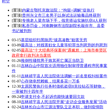
时空
[置顶]
内蒙古鄂托克旗法院：“拘留+调解”促执行
[置顶]
贵州兴义市三名男子以身试法运输毒品终获刑
[置顶]
专挑老人菜市场下手，假意搭讪实施扒窃4人获刑
[置顶]
私吞罚金，河南舞钢市法院副院长敲诈市、县委
书记被判刑
03-15
基层组织扫黑除恶“拔高凑数”贻害无穷
03-09
最高法：对残害妇女儿童等犯罪当判死刑的判死刑
02-05
最高法“十大经典环保案例”遇尴尬：上海市奉贤区
政府拿行政判决当废纸
01-26
推倒性骚扰男子致其死亡属正当防卫
01-11
吉林白山中院首次适用独任制审理普通程序民事案
件
01-11
吉林靖宇县人民法院依法调解一起名誉权纠纷案件
01-07
心存侥幸想赖账，结果多花一万多
12-30
太原民警执行任务时借机盗窃8克拉钻石等财物，
一审被判十四年半
09-24
申请支付令,不起诉也能快速要回欠款
08-10
吉林靖宇县人民法院开展“走访企业服务发展”活动
02-24
吉林长白山市江源法警队立足本职，做到疫情防