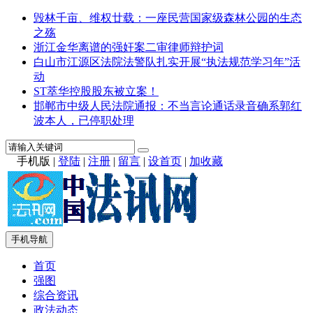
毁林千亩、维权廿载：一座民营国家级森林公园的生态
之殇
浙江金华离谱的强奸案二审律师辩护词
白山市江源区法院法警队扎实开展“执法规范学习年”活
动
ST萃华控股股东被立案！
邯郸市中级人民法院通报：不当言论通话录音确系郭红
波本人，已停职处理
手机版
|
登陆
|
注册
|
留言
|
设首页
|
加收藏
手机导航
首页
强图
综合资讯
政法动态