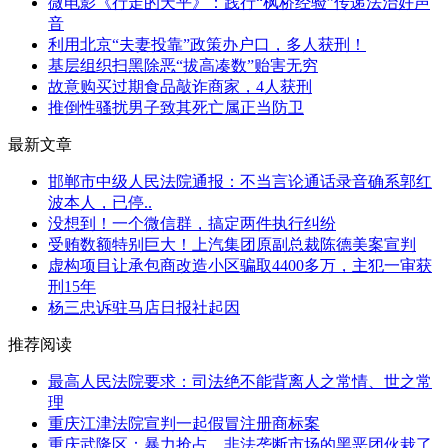
微电影《行走的天平》：践行“枫桥经验”传递法治好声
音
利用北京“夫妻投靠”政策办户口，多人获刑！
基层组织扫黑除恶“拔高凑数”贻害无穷
故意购买过期食品敲诈商家，4人获刑
推倒性骚扰男子致其死亡属正当防卫
最新文章
邯郸市中级人民法院通报：不当言论通话录音确系郭红
波本人，已停..
没想到！一个微信群，搞定两件执行纠纷
受贿数额特别巨大！上汽集团原副总裁陈德美案宣判
虚构项目让承包商改造小区骗取4400多万，主犯一审获
刑15年
杨三忠诉驻马店日报社起因
推荐阅读
最高人民法院要求：司法绝不能背离人之常情、世之常
理
重庆江津法院宣判一起假冒注册商标案
重庆武隆区：暴力抢占、非法垄断市场的黑恶团伙栽了