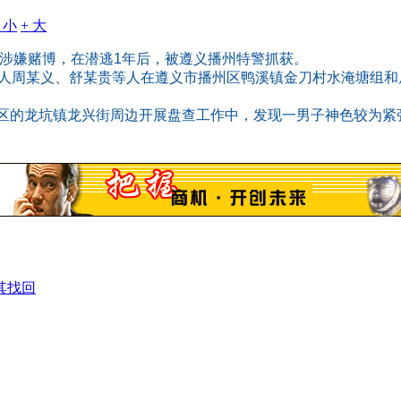
- 小
+ 大
涉嫌赌博，在潜逃1年后，被遵义播州特警抓获。
疑人周某义、舒某贵等人在遵义市播州区鸭溪镇金刀村水淹塘组
区的龙坑镇龙兴街周边开展盘查工作中，发现一男子神色较为紧
其找回