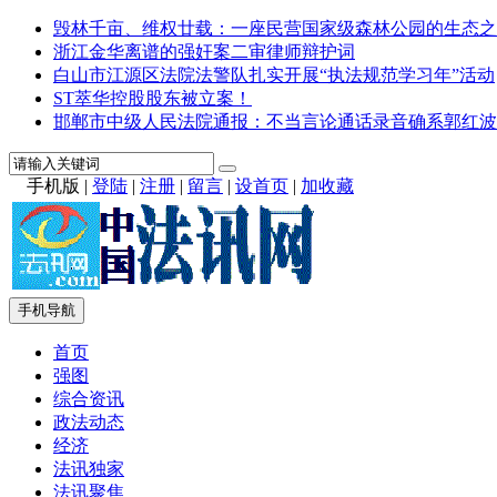
毁林千亩、维权廿载：一座民营国家级森林公园的生态之
浙江金华离谱的强奸案二审律师辩护词
白山市江源区法院法警队扎实开展“执法规范学习年”活动
ST萃华控股股东被立案！
邯郸市中级人民法院通报：不当言论通话录音确系郭红波
手机版
|
登陆
|
注册
|
留言
|
设首页
|
加收藏
手机导航
首页
强图
综合资讯
政法动态
经济
法讯独家
法讯聚焦