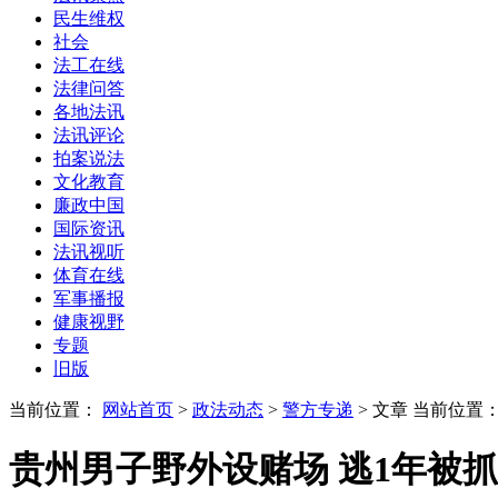
民生维权
社会
法工在线
法律问答
各地法讯
法讯评论
拍案说法
文化教育
廉政中国
国际资讯
法讯视听
体育在线
军事播报
健康视野
专题
旧版
当前位置：
网站首页
>
政法动态
>
警方专递
> 文章
当前位置
贵州男子野外设赌场 逃1年被