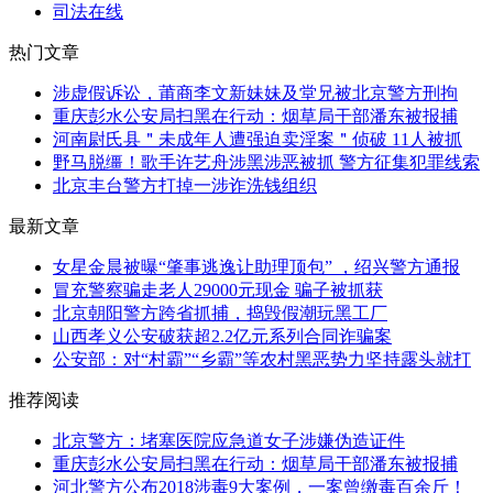
司法在线
热门文章
涉虚假诉讼，莆商李文新妹妹及堂兄被北京警方刑拘
重庆彭水公安局扫黑在行动：烟草局干部潘东被报捕
河南尉氏县＂未成年人遭强迫卖淫案＂侦破 11人被抓
野马脱缰！歌手许艺舟涉黑涉恶被抓 警方征集犯罪线索
北京丰台警方打掉一涉诈洗钱组织
最新文章
女星金晨被曝“肇事逃逸让助理顶包” ，绍兴警方通报
冒充警察骗走老人29000元现金 骗子被抓获
北京朝阳警方跨省抓捕，捣毁假潮玩黑工厂
山西孝义公安破获超2.2亿元系列合同诈骗案
公安部：对“村霸”“乡霸”等农村黑恶势力坚持露头就打
推荐阅读
北京警方：堵塞医院应急道女子涉嫌伪造证件
重庆彭水公安局扫黑在行动：烟草局干部潘东被报捕
河北警方公布2018涉毒9大案例，一案曾缴毒百余斤！