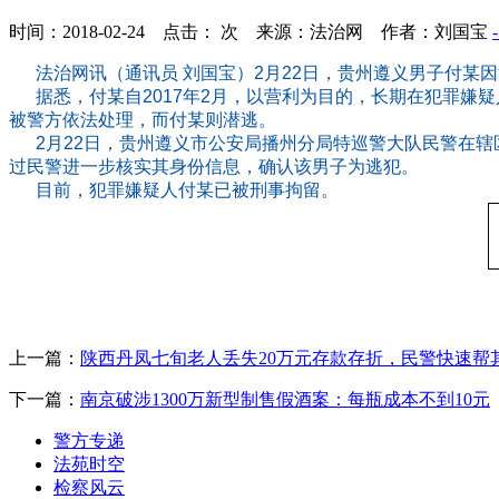
时间：2018-02-24 点击：
次
来源：法治网 作者：刘国宝
法治网讯（通讯员 刘国宝）2月22日，贵州遵义男子付某因
据悉，付某自2017年2月，以营利为目的，长期在犯罪嫌
被警方依法处理，而付某则潜逃。
2月22日，贵州遵义市公安局播州分局特巡警大队民警在辖
过民警进一步核实其身份信息，确认该男子为逃犯。
目前，犯罪嫌疑人付某已被刑事拘留。
上一篇：
陕西丹凤七旬老人丢失20万元存款存折，民警快速帮
下一篇：
南京破涉1300万新型制售假酒案：每瓶成本不到10元
警方专递
法苑时空
检察风云