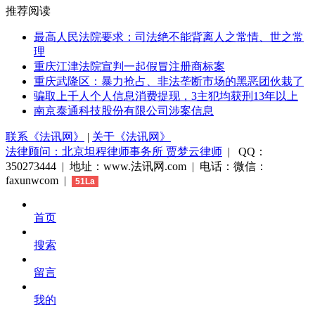
推荐阅读
最高人民法院要求：司法绝不能背离人之常情、世之常
理
重庆江津法院宣判一起假冒注册商标案
重庆武隆区：暴力抢占、非法垄断市场的黑恶团伙栽了
骗取上千人个人信息消费提现，3主犯均获刑13年以上
南京泰通科技股份有限公司涉案信息
联系《法讯网》
|
关于《法讯网》
法律顾问：北京坦程律师事务所 贾梦云律师
| QQ：
350273444 | 地址：www.法讯网.com | 电话：微信：
faxunwcom |
51La
首页
搜索
留言
我的