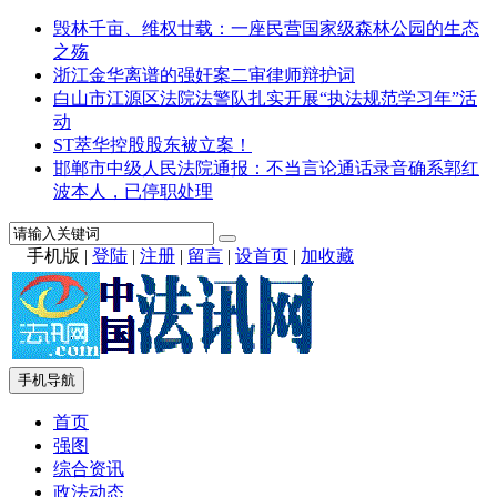
毁林千亩、维权廿载：一座民营国家级森林公园的生态
之殇
浙江金华离谱的强奸案二审律师辩护词
白山市江源区法院法警队扎实开展“执法规范学习年”活
动
ST萃华控股股东被立案！
邯郸市中级人民法院通报：不当言论通话录音确系郭红
波本人，已停职处理
手机版
|
登陆
|
注册
|
留言
|
设首页
|
加收藏
手机导航
首页
强图
综合资讯
政法动态