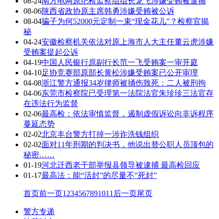
08-24
南方电网原纪检监察组组长龙飞涉嫌受贿被逮捕
08-06
陕西省政协原主席韩勇涉嫌受贿被公诉
08-04
骗子为何52000元定制一束“现金花儿”？检察官揭
秘
04-24
安徽检察机关依法对原上海市人大主任董云虎涉嫌
受贿案提起公诉
04-19
中国人民银行原副行长范一飞受贿案一审开庭
04-10
足协竞赛部原部长黄松涉嫌受贿案已公开审理
04-08
浙江警方通报34岁律师被捅伤致死：二人被刑拘
04-06
东莞市检察院已受理第一法院法官朱珍珍三法官存
在违法行为监督
02-06
最高检：依法审慎监督，遏制虚假诉讼向非诉程序
蔓延态势
02-02
北京丰台警方打掉一涉诈洗钱组织
02-02
面对11年刑期的判决书，他说出替公职人员顶包的
秘密……
01-19
河北迁西老干部举报县领导被逮捕 最高检回应
01-17
最高法：能“活封”的尽量不“死封”
首页
前一页
1
2
3
4
5
6
7
8
9
10
11
后一页
尾页
警方专递