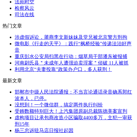
法苑时空
检察风云
司法在线
热门文章
涉虚假诉讼，莆商李文新妹妹及堂兄被北京警方刑拘
微电影《行走的天平》：践行“枫桥经验”传递法治好声
音
重庆彭水公安局扫黑在行动：烟草局干部潘东被报捕
河南尉氏县＂未成年人遭强迫卖淫案＂侦破 11人被抓
利用北京“夫妻投靠”政策办户口，多人获刑！
最新文章
邯郸市中级人民法院通报：不当言论通话录音确系郭红
波本人，已停..
没想到！一个微信群，搞定两件执行纠纷
受贿数额特别巨大！上汽集团原副总裁陈德美案宣判
虚构项目让承包商改造小区骗取4400多万，主犯一审获
刑15年
杨三忠诉驻马店日报社起因