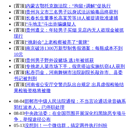
[置顶]
内蒙古鄂托克旗法院：“拘留+调解”促执行
[置顶]
贵州兴义市三名男子以身试法运输毒品终获刑
[置顶]
长春长生董事长高某芳等18人被提请批准逮捕
[置顶]
“斗地主”斗出诈骗嫌疑人
[置顶]
贵州遵义：年轻男子买烟 见店内无人盗现金被抓
现行
[置顶]
“挑刺会”上老检察被亮了“黄牌”
[置顶]
南京破涉1300万新型制售假酒案：每瓶成本不到
10元
[置顶]
贵州男子野外设赌场 逃1年被抓获
[置顶]
专挑老人菜市场下手，假意搭讪实施扒窃4人获刑
[置顶]
私吞罚金，河南舞钢市法院副院长敲诈市、县委
书记被判刑
[置顶]
河南省公安厅交警总队出台规定 出具虚假检验结
果检验资格将被撤
08-04
邯郸市中级人民法院通报：不当言论通话录音确系
郭红波本人，已停职处理
08-03
中央政法委：在全国范围开展深化扫黑除恶专项斗
争，举报途径公布
05-13
没想到！一个微信群，搞定两件执行纠纷