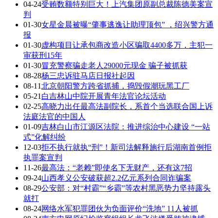
04-24
受贿数额特别巨大！上汽集团原副总裁陈德美案宣
判
01-30
女星金晨被曝“肇事逃逸让助理顶包” ，绍兴警方通
报
01-30
虚构项目让承包商改造小区骗取4400多万，主犯一
审获刑15年
01-30
冒充警察骗走老人29000元现金 骗子被抓获
08-28
杨三忠诉驻马店日报社起因
08-11
北京朝阳警方跨省抓捕，捣毁假潮玩黑工厂
05-21
白吉林山中院开展青年法官论坛活动
02-25
高晓力出任最高法副院长，系首个当选联合国上诉
法庭法官的中国人
01-09
吉林白山市江源区法院：推进综治中心建设 “一站
式”化解纠纷
12-03
拒不执行就执“刑”！新司法解释施行后湖南首例拒
执罪案宣判
11-26
最高法：“老赖”即使名下无财产，还有这7招
09-24
山西孝义公安破获超2.2亿元系列合同诈骗案
08-29
公安部：对“村霸”“乡霸”等农村黑恶势力坚持露头
就打
08-24
网络水军犯罪团伙为负面评价“洗地” 11人被抓