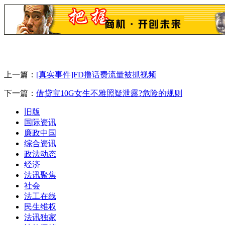
上一篇：
[真实事件]FD撸话费流量被抓视频
下一篇：
借贷宝10G女生不雅照疑泄露?危险的规则
旧版
国际资讯
廉政中国
综合资讯
政法动态
经济
法讯聚焦
社会
法工在线
民生维权
法讯独家