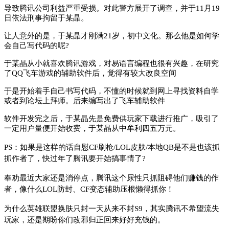
导致腾讯公司利益严重受损。对此警方展开了调查，并于11月19
日依法刑事拘留于某晶。
让人意外的是，于某晶才刚满21岁，初中文化。那么他是如何学
会自己写代码的呢?
于某晶从小就喜欢腾讯游戏，对易语言编程也很有兴趣，在研究
了QQ飞车游戏的辅助软件后，觉得有较大改良空间
于是开始着手自己书写代码，不懂的时候就到网上寻找资料自学
或者到论坛上拜师。后来编写出了飞车辅助软件
软件开发完之后，于某晶先是免费供玩家下载进行推广，吸引了
一定用户量便开始收费，于某晶从中牟利四五万元。
PS：如果是这样的话
自慰
CF刷枪/LOL皮肤/本地QB是不是也该抓
抓作者了，
快过年了
腾讯要开始搞事情了?
奉劝最近大家还是消停点，腾讯这个尿性只抓阻碍他们赚钱的作
者，像什么LOL防封、CF变态辅助压根懒得抓你！
为什么英雄联盟换肤只封一天从来不封S9，其实腾讯不希望流失
玩家，还是期盼你们改邪归正回来好好充钱的。