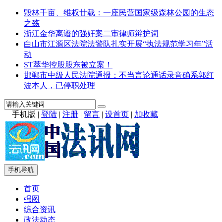
毁林千亩、维权廿载：一座民营国家级森林公园的生态
之殇
浙江金华离谱的强奸案二审律师辩护词
白山市江源区法院法警队扎实开展“执法规范学习年”活
动
ST萃华控股股东被立案！
邯郸市中级人民法院通报：不当言论通话录音确系郭红
波本人，已停职处理
手机版
|
登陆
|
注册
|
留言
|
设首页
|
加收藏
手机导航
首页
强图
综合资讯
政法动态