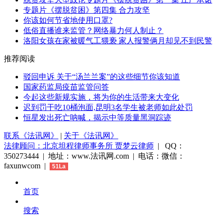
专题片《摆脱贫困》第四集 合力攻坚
你该如何节省地使用口罩?
低俗直播谁来监管？网络暴力何人制止？
洛阳女孩在家被暖气工猥亵 家人报警俩月却见不到民警
推荐阅读
驳回申诉 关于“汤兰兰案”的这些细节你该知道
国家药监局疫苗监管问答
今起这些新规实施，将为你的生活带来大变化
迟到罚干吃10桶泡面,昆明3名学生被老师如此处罚
恒星发出死亡呐喊，揭示中等质量黑洞踪迹
联系《法讯网》
|
关于《法讯网》
法律顾问：北京坦程律师事务所 贾梦云律师
| QQ：
350273444 | 地址：www.法讯网.com | 电话：微信：
faxunwcom |
51La
首页
搜索