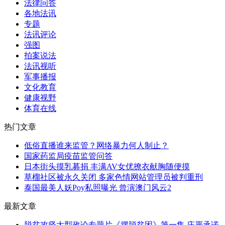
法律问答
各地法讯
专题
法讯评论
强图
拍案说法
法讯视听
军事播报
文化教育
健康视野
体育在线
热门文章
低俗直播谁来监管？网络暴力何人制止？
国家药监局疫苗监管问答
日本街头摸乳募捐 丰满AV女优撩衣献胸随便摸
草榴社区被永久关闭 多家色情网站管理员被判重刑
泰国最美人妖Poy私照曝光 曾演澳门风云2
最新文章
脱贫攻坚大型政论专题片《摆脱贫困》第一集 庄严承诺