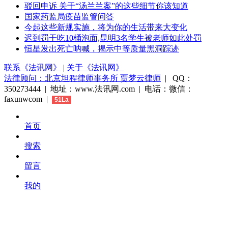
驳回申诉 关于“汤兰兰案”的这些细节你该知道
国家药监局疫苗监管问答
今起这些新规实施，将为你的生活带来大变化
迟到罚干吃10桶泡面,昆明3名学生被老师如此处罚
恒星发出死亡呐喊，揭示中等质量黑洞踪迹
联系《法讯网》
|
关于《法讯网》
法律顾问：北京坦程律师事务所 贾梦云律师
| QQ：
350273444 | 地址：www.法讯网.com | 电话：微信：
faxunwcom |
51La
首页
搜索
留言
我的