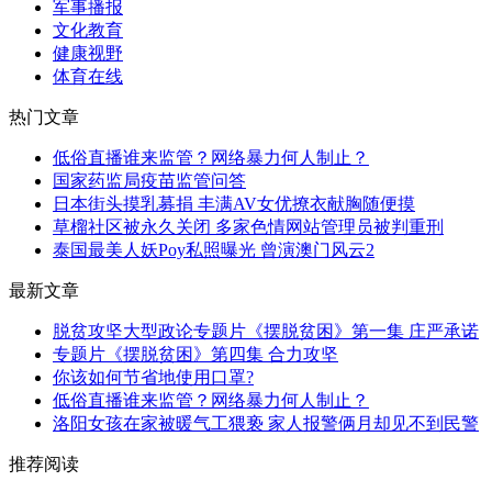
军事播报
文化教育
健康视野
体育在线
热门文章
低俗直播谁来监管？网络暴力何人制止？
国家药监局疫苗监管问答
日本街头摸乳募捐 丰满AV女优撩衣献胸随便摸
草榴社区被永久关闭 多家色情网站管理员被判重刑
泰国最美人妖Poy私照曝光 曾演澳门风云2
最新文章
脱贫攻坚大型政论专题片《摆脱贫困》第一集 庄严承诺
专题片《摆脱贫困》第四集 合力攻坚
你该如何节省地使用口罩?
低俗直播谁来监管？网络暴力何人制止？
洛阳女孩在家被暖气工猥亵 家人报警俩月却见不到民警
推荐阅读