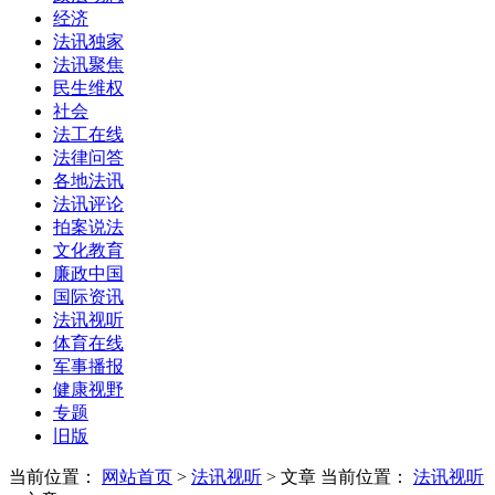
经济
法讯独家
法讯聚焦
民生维权
社会
法工在线
法律问答
各地法讯
法讯评论
拍案说法
文化教育
廉政中国
国际资讯
法讯视听
体育在线
军事播报
健康视野
专题
旧版
当前位置：
网站首页
>
法讯视听
> 文章
当前位置：
法讯视听