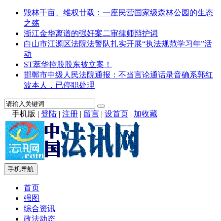
毁林千亩、维权廿载：一座民营国家级森林公园的生态
之殇
浙江金华离谱的强奸案二审律师辩护词
白山市江源区法院法警队扎实开展“执法规范学习年”活
动
ST萃华控股股东被立案！
邯郸市中级人民法院通报：不当言论通话录音确系郭红
波本人，已停职处理
手机版
|
登陆
|
注册
|
留言
|
设首页
|
加收藏
手机导航
首页
强图
综合资讯
政法动态