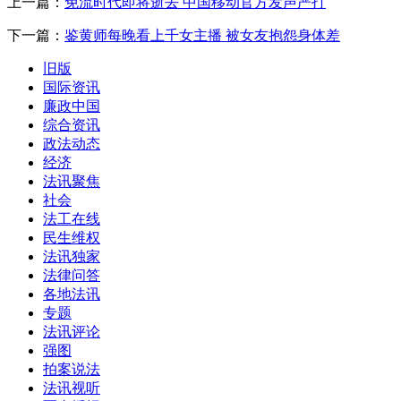
上一篇：
免流时代即将逝去 中国移动官方发声严打
下一篇：
鉴黄师每晚看上千女主播 被女友抱怨身体差
旧版
国际资讯
廉政中国
综合资讯
政法动态
经济
法讯聚焦
社会
法工在线
民生维权
法讯独家
法律问答
各地法讯
专题
法讯评论
强图
拍案说法
法讯视听