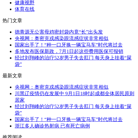
健康视野
体育在线
热门文章
德青源无公害母鸡密封袋内竟“长”出头发
央视网：奥密克戎感染跟流感症状非常相似
国家出手了！“种一口牙换一辆宝马车”时代将过去
多地发布医保新政，7月1日起这些费用医保可报销
经过刘翔峰的治疗52岁男子失去肛门 每天身上挂着“屎
袋”
最新文章
央视网：奥密克戎感染跟流感症状非常相似
川黑辽疫情仍在发展中 9月1日18时起成都全体居民原则
居家
经过刘翔峰的治疗52岁男子失去肛门 每天身上挂着“屎
袋”
国家出手了！“种一口牙换一辆宝马车”时代将过去
浙江多人确诊热射病 已有死亡病例
推荐阅读