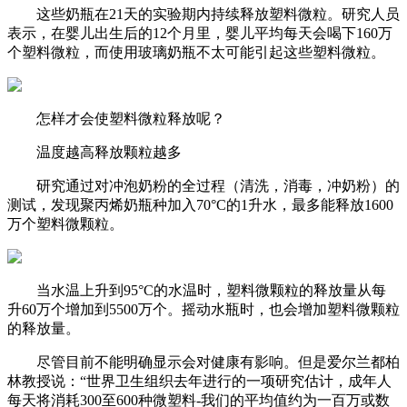
这些奶瓶在
21天
的实验期内持续释放塑料微粒。研究人员
表示，在婴儿出生后的12个月里，婴儿平均每天会喝下
160万
个塑料微粒，
而使用玻璃奶瓶不太可能引起这些塑料微粒。
怎样才会使塑料微粒释放呢？
温度越高释放颗粒越多
研究通过对冲泡奶粉的全过程（
清洗，消毒，冲奶粉
）的
测试，发现聚丙烯奶瓶种加入
70°C
的1升水，最多能释放
1600
万
个塑料微颗粒。
当水温上升到
95°C
的水温时，塑料微颗粒的释放量从每
升
60万
个增加到
5500万
个。摇动水瓶时，也会增加塑料微颗粒
的释放量。
尽管目前不能明确显示会对健康有影响。但是爱尔兰都柏
林教授说：“世界卫生组织去年进行的一项研究估计，成年人
每天将消耗
300至600
种微塑料-我们的平均值约为一百万或数