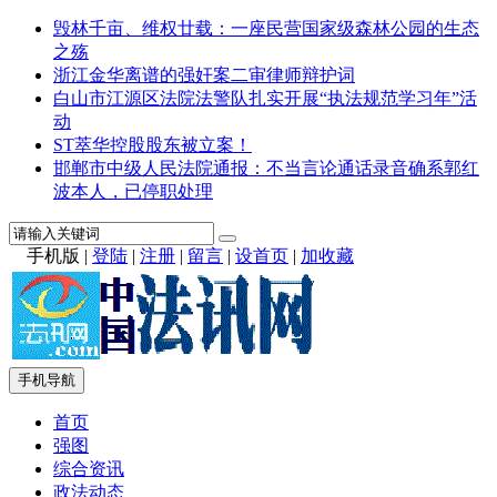
毁林千亩、维权廿载：一座民营国家级森林公园的生态
之殇
浙江金华离谱的强奸案二审律师辩护词
白山市江源区法院法警队扎实开展“执法规范学习年”活
动
ST萃华控股股东被立案！
邯郸市中级人民法院通报：不当言论通话录音确系郭红
波本人，已停职处理
手机版
|
登陆
|
注册
|
留言
|
设首页
|
加收藏
手机导航
首页
强图
综合资讯
政法动态