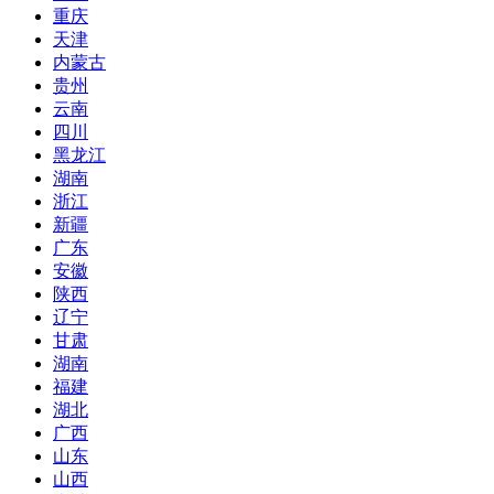
重庆
天津
内蒙古
贵州
云南
四川
黑龙江
湖南
浙江
新疆
广东
安徽
陕西
辽宁
甘肃
湖南
福建
湖北
广西
山东
山西