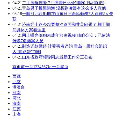
04-21
二手房价连降 7月济青环比分别降0.1%和0.6%
04-21
青岛男子摸黑跳海 没想到凌晨有这么多人救他
08-18
一艘河北籍船舶在山东日照遇风倾覆7人遇难2人失
联
04-21
济南经十路今起要整治路面和井盖问题了 施工期
间具体方案看这里
04-21
网上曝光临朐未成年欺凌视频 临朐公安：已依法
传唤7名涉案人员
04-21
制造还款障碍 让受害者违约 青岛一黑社会组织
因“套路贷”判刑
04-21
山东省政府领导同志最新工作分工公布
首页
前一页
1
2
3
4
5
6
7
后一页
尾页
西藏
北京
港澳台
河南
河北
海南
江苏
上海