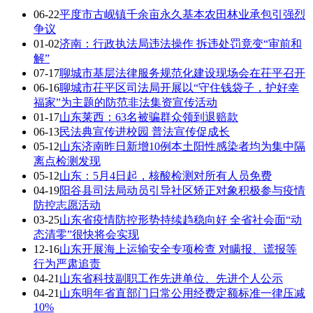
06-22
平度市古岘镇千余亩永久基本农田林业承包引强烈
争议
01-02
济南：行政执法局违法操作 拆违处罚竟变“审前和
解”
07-17
聊城市基层法律服务规范化建设现场会在茌平召开
06-16
聊城市茌平区司法局开展以“守住钱袋子，护好幸
福家”为主题的防范非法集资宣传活动
01-17
山东莱西：63名被骗群众领到退赔款
06-13
民法典宣传进校园 普法宣传促成长
05-12
山东济南昨日新增10例本土阳性感染者均为集中隔
离点检测发现
05-12
山东：5月4日起，核酸检测对所有人员免费
04-19
阳谷县司法局动员引导社区矫正对象积极参与疫情
防控志愿活动
03-25
山东省疫情防控形势持续趋稳向好 全省社会面“动
态清零”很快将会实现
12-16
山东开展海上运输安全专项检查 对瞒报、谎报等
行为严肃追责
04-21
山东省科技副职工作先进单位、先进个人公示
04-21
山东明年省直部门日常公用经费定额标准一律压减
10%