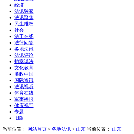
经济
法讯独家
法讯聚焦
民生维权
社会
法工在线
法律问答
各地法讯
法讯评论
拍案说法
文化教育
廉政中国
国际资讯
法讯视听
体育在线
军事播报
健康视野
专题
旧版
当前位置：
网站首页
>
各地法讯
>
山东
当前位置：
山东