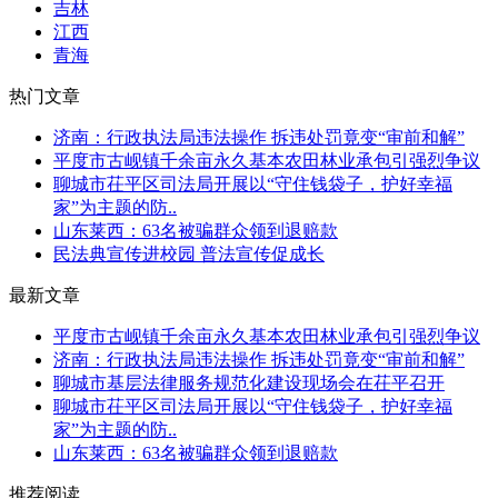
吉林
江西
青海
热门文章
济南：行政执法局违法操作 拆违处罚竟变“审前和解”
平度市古岘镇千余亩永久基本农田林业承包引强烈争议
聊城市茌平区司法局开展以“守住钱袋子，护好幸福
家”为主题的防..
山东莱西：63名被骗群众领到退赔款
民法典宣传进校园 普法宣传促成长
最新文章
平度市古岘镇千余亩永久基本农田林业承包引强烈争议
济南：行政执法局违法操作 拆违处罚竟变“审前和解”
聊城市基层法律服务规范化建设现场会在茌平召开
聊城市茌平区司法局开展以“守住钱袋子，护好幸福
家”为主题的防..
山东莱西：63名被骗群众领到退赔款
推荐阅读