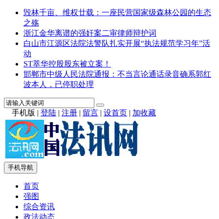
毁林千亩、维权廿载：一座民营国家级森林公园的生态
之殇
浙江金华离谱的强奸案二审律师辩护词
白山市江源区法院法警队扎实开展“执法规范学习年”活
动
ST萃华控股股东被立案！
邯郸市中级人民法院通报：不当言论通话录音确系郭红
波本人，已停职处理
手机版
|
登陆
|
注册
|
留言
|
设首页
|
加收藏
手机导航
首页
强图
综合资讯
政法动态