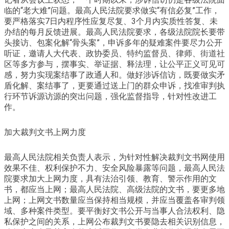
临的“老大难”问题。最高人民法院要求做实“有信必复”工作，
要严格落实7日内程序性应复尽复、3个月内实质性答复、未
办结的每月反馈进展。最高人民法院要求，各级法院院长要带
头接访、包案化解“骨头案”，申诉多年的疑难案件要尽力公开
听证，邀请人大代表、政协委员、特约监督员、律师、街道社
区等多方参与，摆事实、举证据、释法理，让公平正义可见可
感，努力实现案结事了政通人和。做好涉诉信访，既要做实矛
盾化解、案结事了，更要通过送上门的群众申诉，找准审判执
行环节诉源访源的突出问题，强化监督指导，针对性改进工
作。
加大裁判文书上网力度
最高人民法院相关负责人表示，为针对性解决裁判文书网使用
效果不佳、权利保护不力、安全风险暴露等问题，最高人民法
院要求加大上网力度，具有法治引领、教育、警示作用的文
书，都应当上网；最高人民法院、高级法院的文书，要更多地
上网；上网文书数量应当保持相当规模，并应当覆盖各审判领
域、多种案件类型。要平衡好文书公开与当事人合法权利、隐
私保护之间的关系，上网公布裁判文书要隐去相关识别信息，