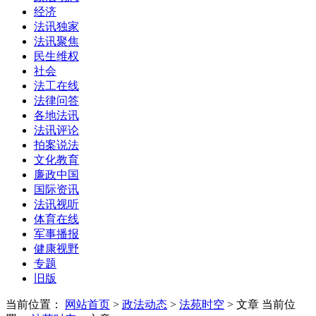
经济
法讯独家
法讯聚焦
民生维权
社会
法工在线
法律问答
各地法讯
法讯评论
拍案说法
文化教育
廉政中国
国际资讯
法讯视听
体育在线
军事播报
健康视野
专题
旧版
当前位置：
网站首页
>
政法动态
>
法苑时空
> 文章
当前位