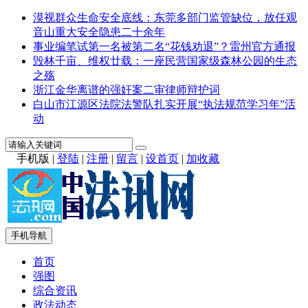
漠视群众生命安全底线：东莞多部门监管缺位，放任观
音山重大安全隐患二十余年
事业编笔试第一名被第二名“花钱劝退”？雷州官方通报
毁林千亩、维权廿载：一座民营国家级森林公园的生态
之殇
浙江金华离谱的强奸案二审律师辩护词
白山市江源区法院法警队扎实开展“执法规范学习年”活
动
手机版
|
登陆
|
注册
|
留言
|
设首页
|
加收藏
手机导航
首页
强图
综合资讯
政法动态