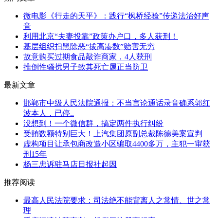
微电影《行走的天平》：践行“枫桥经验”传递法治好声
音
利用北京“夫妻投靠”政策办户口，多人获刑！
基层组织扫黑除恶“拔高凑数”贻害无穷
故意购买过期食品敲诈商家，4人获刑
推倒性骚扰男子致其死亡属正当防卫
最新文章
邯郸市中级人民法院通报：不当言论通话录音确系郭红
波本人，已停..
没想到！一个微信群，搞定两件执行纠纷
受贿数额特别巨大！上汽集团原副总裁陈德美案宣判
虚构项目让承包商改造小区骗取4400多万，主犯一审获
刑15年
杨三忠诉驻马店日报社起因
推荐阅读
最高人民法院要求：司法绝不能背离人之常情、世之常
理