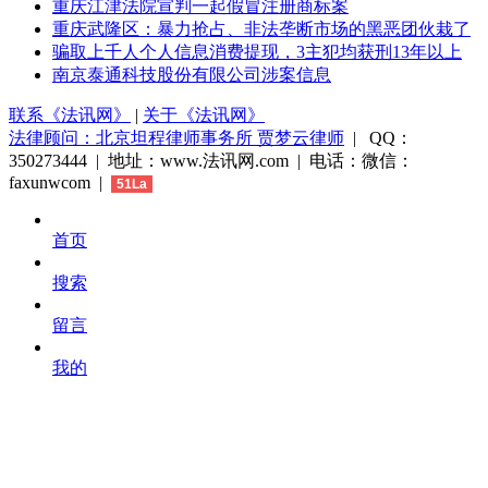
重庆江津法院宣判一起假冒注册商标案
重庆武隆区：暴力抢占、非法垄断市场的黑恶团伙栽了
骗取上千人个人信息消费提现，3主犯均获刑13年以上
南京泰通科技股份有限公司涉案信息
联系《法讯网》
|
关于《法讯网》
法律顾问：北京坦程律师事务所 贾梦云律师
| QQ：
350273444 | 地址：www.法讯网.com | 电话：微信：
faxunwcom |
51La
首页
搜索
留言
我的