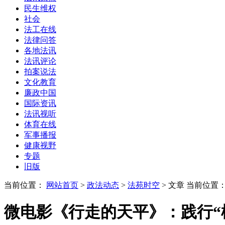
民生维权
社会
法工在线
法律问答
各地法讯
法讯评论
拍案说法
文化教育
廉政中国
国际资讯
法讯视听
体育在线
军事播报
健康视野
专题
旧版
当前位置：
网站首页
>
政法动态
>
法苑时空
> 文章
当前位置
微电影《行走的天平》：践行“