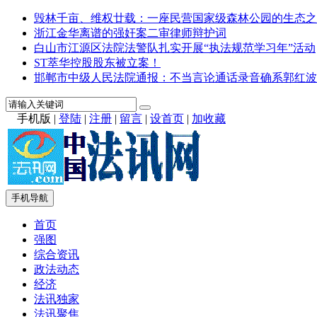
毁林千亩、维权廿载：一座民营国家级森林公园的生态之
浙江金华离谱的强奸案二审律师辩护词
白山市江源区法院法警队扎实开展“执法规范学习年”活动
ST萃华控股股东被立案！
邯郸市中级人民法院通报：不当言论通话录音确系郭红波
手机版
|
登陆
|
注册
|
留言
|
设首页
|
加收藏
手机导航
首页
强图
综合资讯
政法动态
经济
法讯独家
法讯聚焦