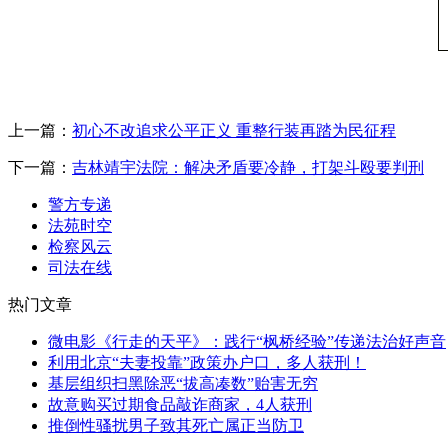
上一篇：
初心不改追求公平正义 重整行装再踏为民征程
下一篇：
吉林靖宇法院：解决矛盾要冷静，打架斗殴要判刑
警方专递
法苑时空
检察风云
司法在线
热门文章
微电影《行走的天平》：践行“枫桥经验”传递法治好声音
利用北京“夫妻投靠”政策办户口，多人获刑！
基层组织扫黑除恶“拔高凑数”贻害无穷
故意购买过期食品敲诈商家，4人获刑
推倒性骚扰男子致其死亡属正当防卫