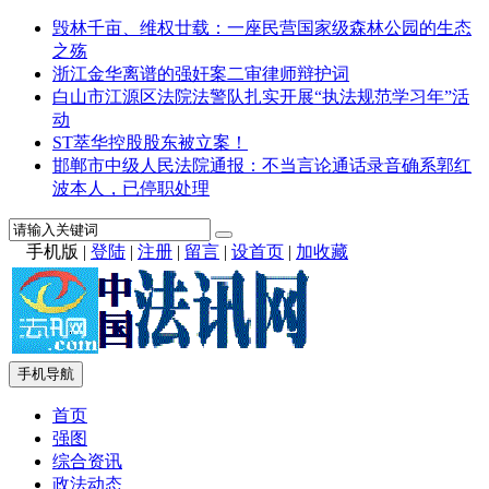
毁林千亩、维权廿载：一座民营国家级森林公园的生态
之殇
浙江金华离谱的强奸案二审律师辩护词
白山市江源区法院法警队扎实开展“执法规范学习年”活
动
ST萃华控股股东被立案！
邯郸市中级人民法院通报：不当言论通话录音确系郭红
波本人，已停职处理
手机版
|
登陆
|
注册
|
留言
|
设首页
|
加收藏
手机导航
首页
强图
综合资讯
政法动态