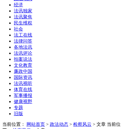
经济
法讯独家
法讯聚焦
民生维权
社会
法工在线
法律问答
各地法讯
法讯评论
拍案说法
文化教育
廉政中国
国际资讯
法讯视听
体育在线
军事播报
健康视野
专题
旧版
当前位置：
网站首页
>
政法动态
>
检察风云
> 文章
当前位