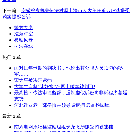
下一篇：
安徽检察机关依法对原上海市人大主任董云虎涉嫌受
贿案提起公诉
警方专递
法苑时空
检察风云
司法在线
热门文章
面对11年刑期的判决书，他说出替公职人员顶包的秘
密……
宋太平被决定逮捕
大学生自制“迷奸水”在网上贩卖被判刑!
最高检：依法审慎监督，遏制虚假诉讼向非诉程序蔓延
态势
河北迁西老干部举报县领导被逮捕 最高检回应
最新文章
南方电网原纪检监察组组长龙飞涉嫌受贿被逮捕