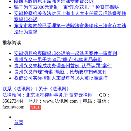
陕西省政协原主席韩勇涉嫌受贿被公诉
骗子为何52000元定制一束“现金花儿”？检察官揭秘
安徽检察机关依法对原上海市人大主任董云虎涉嫌受贿
案提起公诉
东莞市检察院已受理第一法院法官朱珍珍三法官存在违
法行为监督
推荐阅读
安徽泗县检察院提起公诉的一起涉黑案件一审宣判
贵州兴义一男子为50元“酬劳”代购毒品获刑
贵州兴义未检成功办理全州首例“认罪认罚”案件
贵州兴义市现“奇葩”劫匪，抢劫要求扫码支付
权健公司实际控制人束昱辉等16人被批准逮捕
联系《法讯网》
|
关于《法讯网》
法律顾问：北京坦程律师事务所 贾梦云律师
| QQ：
350273444 | 地址：www.法讯网.com | 电话：微信：
faxunwcom |
51La
首页