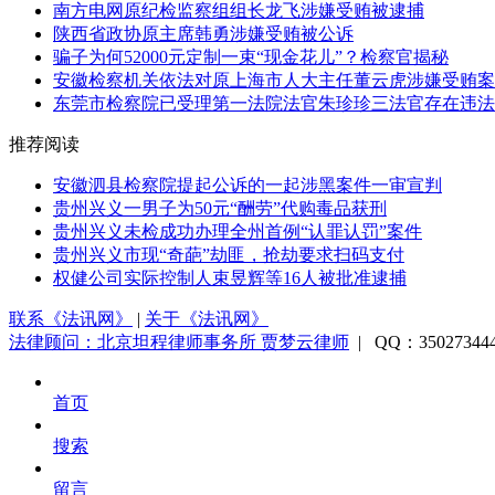
南方电网原纪检监察组组长龙飞涉嫌受贿被逮捕
陕西省政协原主席韩勇涉嫌受贿被公诉
骗子为何52000元定制一束“现金花儿”？检察官揭秘
安徽检察机关依法对原上海市人大主任董云虎涉嫌受贿案
东莞市检察院已受理第一法院法官朱珍珍三法官存在违法
推荐阅读
安徽泗县检察院提起公诉的一起涉黑案件一审宣判
贵州兴义一男子为50元“酬劳”代购毒品获刑
贵州兴义未检成功办理全州首例“认罪认罚”案件
贵州兴义市现“奇葩”劫匪，抢劫要求扫码支付
权健公司实际控制人束昱辉等16人被批准逮捕
联系《法讯网》
|
关于《法讯网》
法律顾问：北京坦程律师事务所 贾梦云律师
| QQ：3502734
首页
搜索
留言