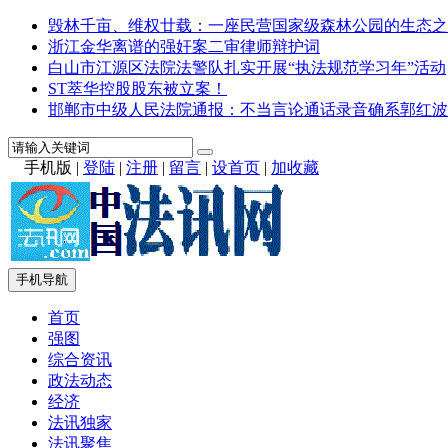
毁林千亩、维权廿载：一座民营国家级森林公园的生态之
浙江金华离谱的强奸案二审律师辩护词
白山市江源区法院法警队扎实开展“执法规范学习年”活动
ST萃华控股股东被立案！
邯郸市中级人民法院通报：不当言论通话录音确系郭红波
手机版
|
登陆
|
注册
|
留言
|
设首页
|
加收藏
手机导航
首页
强图
综合资讯
政法动态
经济
法讯独家
法讯聚焦