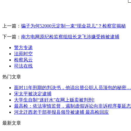
上一篇：
骗子为何52000元定制一束“现金花儿”？检察官揭秘
下一篇：
南方电网原纪检监察组组长龙飞涉嫌受贿被逮捕
警方专递
法苑时空
检察风云
司法在线
热门文章
面对11年刑期的判决书，他说出替公职人员顶包的秘密
宋太平被决定逮捕
大学生自制“迷奸水”在网上贩卖被判刑!
最高检：依法审慎监督，遏制虚假诉讼向非诉程序蔓延态
河北迁西老干部举报县领导被逮捕 最高检回应
最新文章