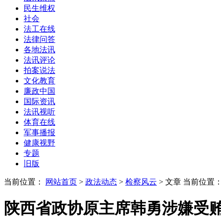
民生维权
社会
法工在线
法律问答
各地法讯
法讯评论
拍案说法
文化教育
廉政中国
国际资讯
法讯视听
体育在线
军事播报
健康视野
专题
旧版
当前位置：
网站首页
>
政法动态
>
检察风云
> 文章
当前位置
陕西省政协原主席韩勇涉嫌受