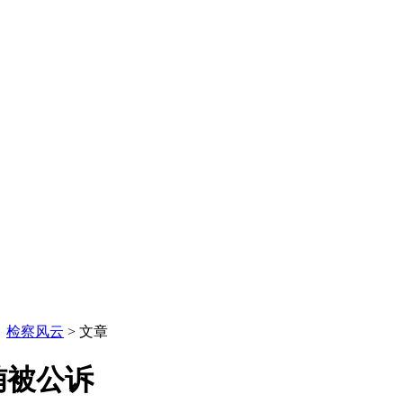
：
检察风云
> 文章
贿被公诉