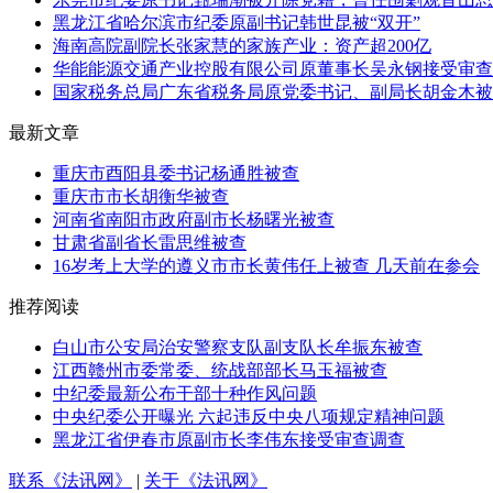
黑龙江省哈尔滨市纪委原副书记韩世昆被“双开”
海南高院副院长张家慧的家族产业：资产超200亿
华能能源交通产业控股有限公司原董事长吴永钢接受审查
国家税务总局广东省税务局原党委书记、副局长胡金木被
最新文章
重庆市酉阳县委书记杨通胜被查
重庆市市长胡衡华被查
河南省南阳市政府副市长杨曙光被查
甘肃省副省长雷思维被查
16岁考上大学的遵义市市长黄伟任上被查 几天前在参会
推荐阅读
白山市公安局治安警察支队副支队长牟振东被查
江西赣州市委常委、统战部部长马玉福被查
中纪委最新公布干部十种作风问题
中央纪委公开曝光 六起违反中央八项规定精神问题
黑龙江省伊春市原副市长李伟东接受审查调查
联系《法讯网》
|
关于《法讯网》