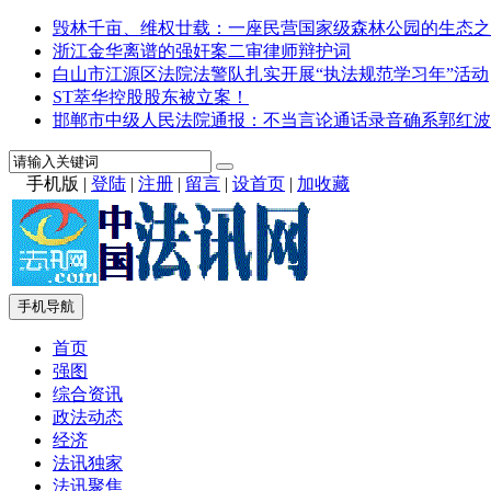
毁林千亩、维权廿载：一座民营国家级森林公园的生态之
浙江金华离谱的强奸案二审律师辩护词
白山市江源区法院法警队扎实开展“执法规范学习年”活动
ST萃华控股股东被立案！
邯郸市中级人民法院通报：不当言论通话录音确系郭红波
手机版
|
登陆
|
注册
|
留言
|
设首页
|
加收藏
手机导航
首页
强图
综合资讯
政法动态
经济
法讯独家
法讯聚焦