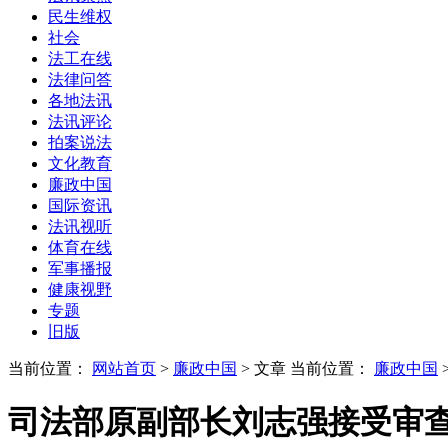
民生维权
社会
法工在线
法律问答
各地法讯
法讯评论
拍案说法
文化教育
廉政中国
国际资讯
法讯视听
体育在线
军事播报
健康视野
专题
旧版
当前位置：
网站首页
>
廉政中国
> 文章
当前位置：
廉政中国
司法部原副部长刘志强接受审