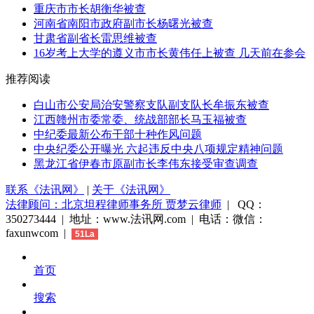
重庆市市长胡衡华被查
河南省南阳市政府副市长杨曙光被查
甘肃省副省长雷思维被查
16岁考上大学的遵义市市长黄伟任上被查 几天前在参会
推荐阅读
白山市公安局治安警察支队副支队长牟振东被查
江西赣州市委常委、统战部部长马玉福被查
中纪委最新公布干部十种作风问题
中央纪委公开曝光 六起违反中央八项规定精神问题
黑龙江省伊春市原副市长李伟东接受审查调查
联系《法讯网》
|
关于《法讯网》
法律顾问：北京坦程律师事务所 贾梦云律师
| QQ：
350273444 | 地址：www.法讯网.com | 电话：微信：
faxunwcom |
51La
首页
搜索