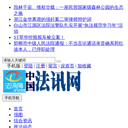
毁林千亩、维权廿载：一座民营国家级森林公园的生态
之殇
浙江金华离谱的强奸案二审律师辩护词
白山市江源区法院法警队扎实开展“执法规范学习年”活
动
ST萃华控股股东被立案！
邯郸市中级人民法院通报：不当言论通话录音确系郭红
波本人，已停职处理
手机版
|
登陆
|
注册
|
留言
|
设首页
|
加收藏
手机导航
首页
强图
综合资讯
政法动态