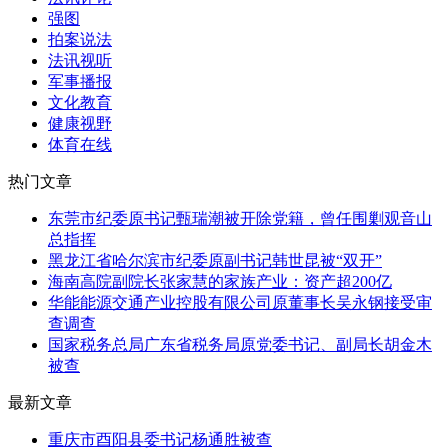
强图
拍案说法
法讯视听
军事播报
文化教育
健康视野
体育在线
热门文章
东莞市纪委原书记甄瑞潮被开除党籍，曾任围剿观音山
总指挥
黑龙江省哈尔滨市纪委原副书记韩世昆被“双开”
海南高院副院长张家慧的家族产业：资产超200亿
华能能源交通产业控股有限公司原董事长吴永钢接受审
查调查
国家税务总局广东省税务局原党委书记、副局长胡金木
被查
最新文章
重庆市酉阳县委书记杨通胜被查