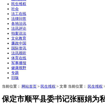
民生维权
社会
法工在线
法律问答
各地法讯
法讯评论
拍案说法
文化教育
廉政中国
国际资讯
法讯视听
体育在线
军事播报
健康视野
专题
旧版
当前位置：
网站首页
>
民生维权
> 文章
当前位置：
民生维权
保定市顺平县委书记张丽娟为