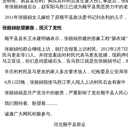
责销售。易县某石料厂购买其炸药后发生重大伤亡事故后，张
有张丽娟做后台，赵军阳马胜江已成为顺平县黑恶势力中的老
2011年张丽娟女儿嫁给了原顺平县政法委书记刘永利的儿子
张丽娟欲望膨胀，泯灭了党性
顺平县县长王永建明确表示，张丽娟所建的形象工程“肠衣城
张丽娟怕群众继续上访，就打击报复上访村民。2012年2月7
民马更友等13人。并捏造案由对村民代表马更友批捕，现羁
马立亚说，你们是鸡蛋碰石头，告马胜江就是告张丽娟书记，
辛庄村村民及马更友的家人多次要求放人，纪检委及公安局等
6月12日晚，张丽娟指使马胜江带人闯入上访村民石金有家
张丽娟就是共产党当中的败类，严重影响了党在顺平县人民心
我们期待着、盼望着……..
诚邀广大网民积极参与。
河北顺平县群众