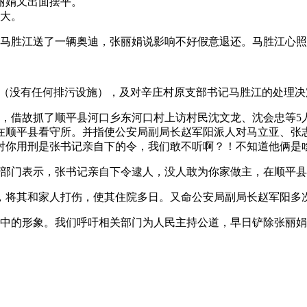
丽娟又出面摆平。
大。
，马胜江送了一辆奥迪，张丽娟说影响不好假意退还。马胜江心
”（没有任何排污设施），及对辛庄村原支部书记马胜江的处理
日，借故抓了顺平县河口乡东河口村上访村民沈文龙、沈会忠等5人
押在顺平县看守所。并指使公安局副局长赵军阳派人对马立亚、张
对你用刑是张书记亲自下的令，我们敢不听啊？！不知道他俩是
部门表示，张书记亲自下令逮人，没人敢为你家做主，在顺平县
中，将其和家人打伤，使其住院多日。又命公安局副局长赵军阳多
中的形象。我们呼吁相关部门为人民主持公道，早日铲除张丽娟