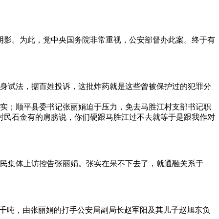
阴影。为此，党中央国务院非常重视，公安部督办此案。终于有
身试法，据百姓投诉，这批炸药就是这些曾被保护过的犯罪分
罪事实；顺平县委书记张丽娟迫于压力，免去马胜江村支部书记职
村民石金有的肩膀说，你们硬跟马胜江过不去就等于是跟我作对
民集体上访控告张丽娟。张实在呆不下去了，就通融关系于
上千吨，由张丽娟的打手公安局副局长赵军阳及其儿子赵旭东负