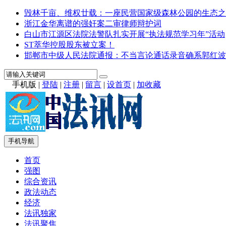
毁林千亩、维权廿载：一座民营国家级森林公园的生态之
浙江金华离谱的强奸案二审律师辩护词
白山市江源区法院法警队扎实开展“执法规范学习年”活动
ST萃华控股股东被立案！
邯郸市中级人民法院通报：不当言论通话录音确系郭红波
手机版
|
登陆
|
注册
|
留言
|
设首页
|
加收藏
手机导航
首页
强图
综合资讯
政法动态
经济
法讯独家
法讯聚焦