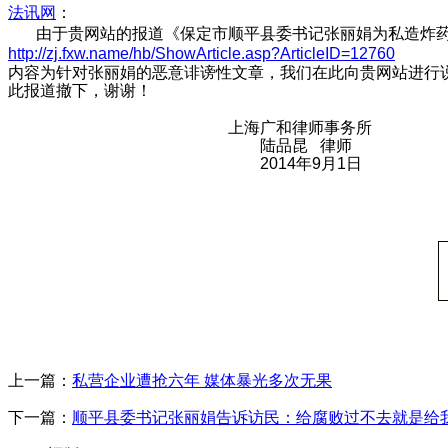
法讯网
：
由于贵网站的报道《
保定市顺平县委书记张丽娟为私造炸
http://zj.fxw.name/hb/ShowArticle.asp?ArticleID=12760
内容为针对张丽娟的恶意诽谤性文章，我们在此向贵网站进行
此报道撤下，谢谢！
上海广和律师事务所
陆品昆 律师
2014年9月1日
上一篇：
私营企业遭抢六年 媒体暴光多次无果
下一篇：
顺平县委书记张丽娟告诉访民：给腐败过不去就是给