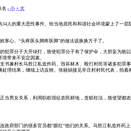
佚名
- 小
+ 大
伤34人的重大恶性事件。给当地居民和和谐社会环境蒙上了一层
姓寒心。“头疼医头脚疼医脚”的做法该换换方子了。
的犯罪分子大开绿灯，致使犯罪分子有了保护伞，大胆妄为敢以
环境带来不安定因素。
辛庄村支书兼村长马胜江私造炸药、毁坏林木、殴打村民等诸多犯
满处理结果，继续上访反映。张丽娟接见辛庄村村民代表，拍着
正当男女关系，利用职权强征农民耕地，贪赃枉法，致使望都农
连政府部门的很多官员都“眼红”他们的关系。马胜江私造炸药