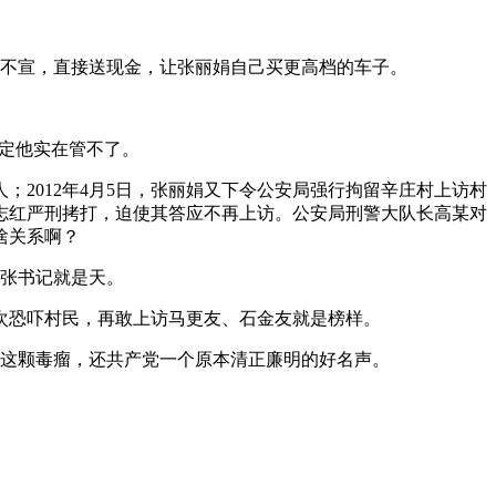
照不宣，直接送现金，让张丽娟自己买更高档的车子。
决定他实在管不了。
；2012年4月5日，张丽娟又下令公安局强行拘留辛庄村上访村
志红严刑拷打，迫使其答应不再上访。公安局刑警大队长高某对
啥关系啊？
张书记就是天。
次恐吓村民，再敢上访马更友、石金友就是榜样。
这颗毒瘤，还共产党一个原本清正廉明的好名声。