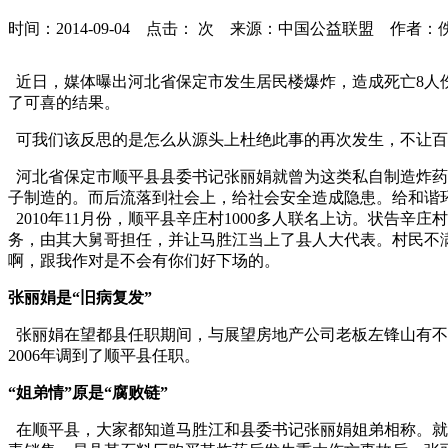
时间：2014-09-04 点击：
次
来源：中国公益联盟 作者：
近日，媒体曝出河北省保定市发生居民楼爆炸，造成死亡8人
了可喜的结果。
可我们该反思的是怎么从源头上杜绝此事的再次发生，不让百
河北省保定市顺平县县委书记张丽娟就曾为这类私自制造炸药
子制造的。而后流落到社会上，给社会安全造成隐患。给和谐
2010年11月份，顺平县辛庄村1000多人联名上访。状告
务，由其大舅哥担任，并让马胜江当上了县人大代表。村民不
啊，跟我作对是不会有你们好下场的。
张丽娟是“旧病复发”
张丽娟在望都县任职期间，与展望房地产公司老板左锋山有不
2006年调到了顺平县任职。
“姐弟情”原是“腐败链”
在顺平县，大家都知道马胜江和县委书记张丽娟姐弟相称。就