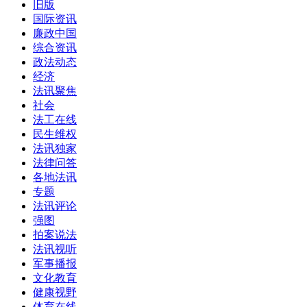
旧版
国际资讯
廉政中国
综合资讯
政法动态
经济
法讯聚焦
社会
法工在线
民生维权
法讯独家
法律问答
各地法讯
专题
法讯评论
强图
拍案说法
法讯视听
军事播报
文化教育
健康视野
体育在线