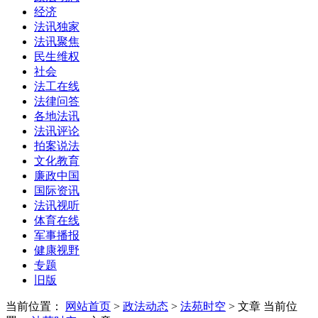
经济
法讯独家
法讯聚焦
民生维权
社会
法工在线
法律问答
各地法讯
法讯评论
拍案说法
文化教育
廉政中国
国际资讯
法讯视听
体育在线
军事播报
健康视野
专题
旧版
当前位置：
网站首页
>
政法动态
>
法苑时空
> 文章
当前位