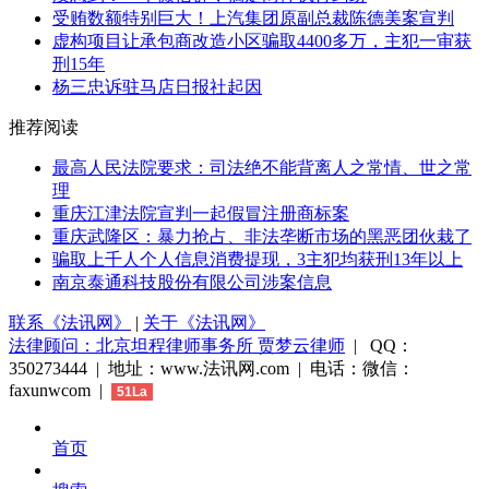
受贿数额特别巨大！上汽集团原副总裁陈德美案宣判
虚构项目让承包商改造小区骗取4400多万，主犯一审获
刑15年
杨三忠诉驻马店日报社起因
推荐阅读
最高人民法院要求：司法绝不能背离人之常情、世之常
理
重庆江津法院宣判一起假冒注册商标案
重庆武隆区：暴力抢占、非法垄断市场的黑恶团伙栽了
骗取上千人个人信息消费提现，3主犯均获刑13年以上
南京泰通科技股份有限公司涉案信息
联系《法讯网》
|
关于《法讯网》
法律顾问：北京坦程律师事务所 贾梦云律师
| QQ：
350273444 | 地址：www.法讯网.com | 电话：微信：
faxunwcom |
51La
首页