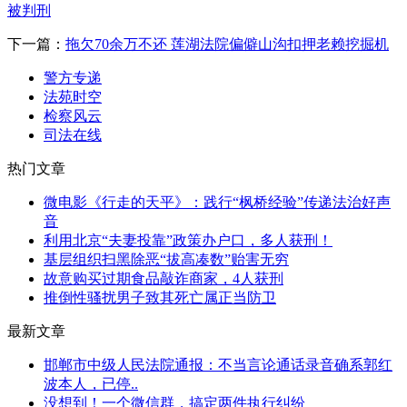
被判刑
下一篇：
拖欠70余万不还 莲湖法院偏僻山沟扣押老赖挖掘机
警方专递
法苑时空
检察风云
司法在线
热门文章
微电影《行走的天平》：践行“枫桥经验”传递法治好声
音
利用北京“夫妻投靠”政策办户口，多人获刑！
基层组织扫黑除恶“拔高凑数”贻害无穷
故意购买过期食品敲诈商家，4人获刑
推倒性骚扰男子致其死亡属正当防卫
最新文章
邯郸市中级人民法院通报：不当言论通话录音确系郭红
波本人，已停..
没想到！一个微信群，搞定两件执行纠纷