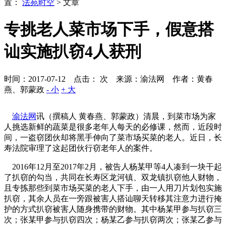
置：
法苑时空
> 文章
专挑老人菜市场下手，假意搭
讪实施扒窃4人获刑
时间：2017-07-12 点击：
次
来源：渝法网 作者：黄春
燕、郭蒙政
- 小
+ 大
渝法网
讯（撰稿人 黄春燕、郭蒙政）清晨，到菜市场为家
人挑选新鲜的蔬菜是很多老年人每天的必修课，然而，近段时
间，一盗窃团伙却将黑手伸向了菜市场买菜的老人。近日，长
寿法院审理了这起团伙行窃老年人的案件。
2016年12月至2017年2月，被告人杨某甲等4人凑到一块干起
了扒窃的勾当，共同在长寿区龙河镇、双龙镇扒窃他人财物，
且专拣那些到菜市场买菜的老人下手，由一人用刀片划包实施
扒窃，其余人员在一旁跟被害人搭讪聊天转移其注意力进行掩
护的方式扒窃被害人随身携带的财物。其中杨某甲参与扒窃三
次；张某甲参与扒窃四次；杨某乙参与扒窃两次；张某乙参与