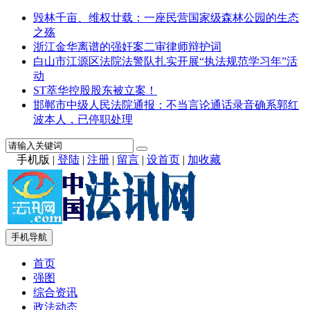
毁林千亩、维权廿载：一座民营国家级森林公园的生态
之殇
浙江金华离谱的强奸案二审律师辩护词
白山市江源区法院法警队扎实开展“执法规范学习年”活
动
ST萃华控股股东被立案！
邯郸市中级人民法院通报：不当言论通话录音确系郭红
波本人，已停职处理
手机版
|
登陆
|
注册
|
留言
|
设首页
|
加收藏
手机导航
首页
强图
综合资讯
政法动态