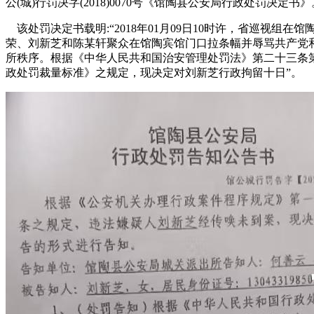
公(城)行罚决字(2018)0070号《馆陶县公安局行政处罚决定书》
该处罚决定书载明:“2018年01月09日10时许，省巡视组
荣、刘新芝和陈某轩聚众在馆陶宾馆门口拉条幅并辱骂共产党
所秩序。根据《中华人民共和国治安管理处罚法》第二十三条第
政处罚裁量标准》之规定，现决定对刘新芝行政拘留十日”。