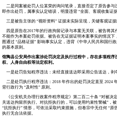
二是同案被处罚人位某荣的询问笔录，直接否定了原告参与
即作出处罚，属事实认定错误，明显违背 “全面、客观收集证据
三是被告主张的 “视听资料” 证据未实际呈现，关键客观证
四是原告在2017年的行政拘留记录与本案无关联，被告将其作
不能作为本案处罚依据。被告在无证据证明本案事实的情况下
图通过 “品格证据” 影响事实认定，违背《中华人民共和国行政
的基本原则。
馆陶县公安局作出案涉处罚决定及执行过程中，存在多项程序
权、人身自由权等法定权利。
一是处罚告知程序违法：未经直接送达即采用公告送达，剥
二是处罚执行程序违法：2018 年作出的处罚决定直至 202
背行政行为 “及时性” 原则。
《公安机关办理行政案件程序规定》第二百二十条 “对被决
关送达拘留所执行。对抗拒执行的，可以使用约束性警械”，被告
“抗拒执行” 情形，可依法采取约束措施，但卷宗中无任何 “原
执行无合法依据。