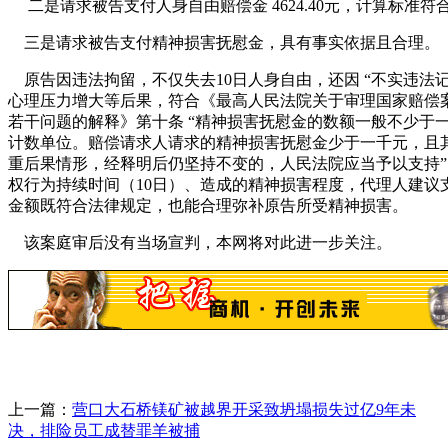
二是请求被告支付人身自由赔偿金 4624.40元，计算标准符
三是请求被告支付精神损害抚慰金，具有事实依据且合理。
原告因违法拘留，不仅失去10日人身自由，还因 “不实违法记
心理压力增大等后果，符合《最高人民法院关于审理国家赔偿
若干问题的解释》第十条 “精神损害抚慰金的数额一般不少于
计数单位。赔偿请求人请求的精神损害抚慰金少于一千元，且
重后果情形，经释明后仍坚持不变的，人民法院应当予以支持”
权行为持续时间（10日）、造成的精神损害程度，代理人建议支
金额既符合法律规定，也能合理弥补原告所受精神损害。
该案庭审后没有当场宣判，本网将对此进一步关注。
上一篇：
营口大石桥镁矿被越界开采致坍塌损失过亿9年未
决，排险员工成替罪羊被捕