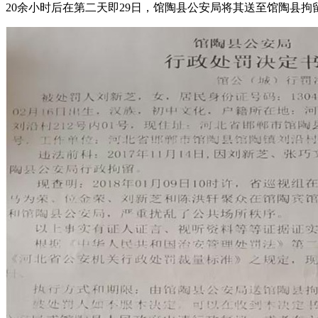
20余小时后在第二天即29日，馆陶县公安局将其送至馆陶县拘留