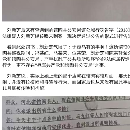
刘新芝后来有查询到的馆陶县公安局馆公城行罚告字【2018
法嫌疑人刘新芝经传唤未到案，现决定通过公告的形式进行告知
看到此处罚书，刘新芝气愤了：子虚乌有的事啊！这所谓“2018
陶县巡视期间，冯某红、马某荣、位某荣、刘新芝和陈某轩聚
党和馆陶县公安局，严重扰乱了公共场所秩序”的说法纯属捏
行为，更不存在“辱骂共产党和馆陶县公安局”之事。
刘新芝说，实际上她上班的那个店就在馆陶宾馆对面，那天
闹，并没有拉横幅和辱骂等行为。而回家后也从来没有因此事被
11月底被传唤和拘留!