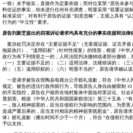
一致）未予核实，直接作为定案依据；而对位某荣 “原告未参与
料佐证的事实，却未进行任何补充调查，明显采用 “双重证据标准
标准采信”，对有利于原告的证据 “刻意忽略”，主观上具有 “
行为的 “中立性” 要求。
原告刘新芝提出的四项诉讼请求均具有充分的事实依据和法律
案涉处罚决定存在 “主要证据不足”（无客观证据、证言矛盾
拖延执行）、“滥用职权”（针对性报复）的情形，根据《中华人
政行为有下列情形之一的，人民法院判决撤销或者部分撤销，
（一）主要证据不足的；（二）适用法律、法规错误的；（三
的；（五）滥用职权的；（六）明显不当的”，原告请求确认
一是请求被告在馆陶县电视台公开赔礼道歉，符合《中华人
规定。被告的违法行政拘留行为，导致原告人身自由被限制 10 
的不实指控，原告在户籍所在地村集体中面临邻里议论、社会
显损害。根据《中华人民共和国国家赔偿法》第三十五条：“
一，致人精神损害的，应当在侵权行为影响的范围内，为受害
造成严重后果的，应当支付相应的精神损害抚慰金”，原告请
体）赔礼道歉（播出时间不少于一个月），符合 “在侵权行为影
予以支持。