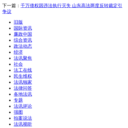
下一篇：
千万债权因违法执行灭失 山东高法两度反转裁定引
争议
旧版
国际资讯
廉政中国
综合资讯
政法动态
经济
法讯聚焦
社会
法工在线
民生维权
法讯独家
法律问答
各地法讯
专题
法讯评论
强图
拍案说法
法讯视听