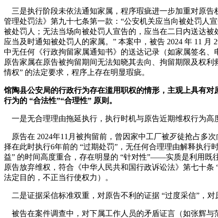
三是执行阶段未依法通知家属，程序瑕疵进一步加重对原告
管理处罚法》第九十七条第一款：“公安机关应当向被处罚人
被处罚人；无法当场向被处罚人宣告的，应当在二日内送达被
应当及时通知被处罚人的家属。” 本案中，被告 2024 年 11 
中无任何《行政拘留家属通知书》的送达记录（如家属签名、
原告家属在原告被拘留期间无法知晓其去向、拘留期限及权利救
情权” 的法定要求，程序上存在明显瑕疵。
馆陶县公安局的行政行为存在滥用职权的情形，主观上具有对
行为的 “合法性”“合理性” 原则。
一是无合理理由拖延执行，执行时机与原告近期维权行为高
原告在 2024年11月被拘留前，曾因家中工厂被歹徒抢占多
择在此时执行6年前的 “过期处罚”，无任何合理理由解释执行
益” 的时间高度重合，存在明显的 “针对性”——实质是利用既
原告放弃维权，符合《中华人民共和国行政诉讼法》第七十条 “
法定目的，不正当行使权力）。
二是证据采信标准双重，对原告不利的证据 “过度采信”，对原
被告在案件调查中，对下属工作人员的矛盾证言（如张辉与