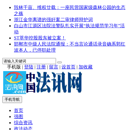
毁林千亩、维权廿载：一座民营国家级森林公园的生态
之殇
浙江金华离谱的强奸案二审律师辩护词
白山市江源区法院法警队扎实开展“执法规范学习年”活
动
ST萃华控股股东被立案！
邯郸市中级人民法院通报：不当言论通话录音确系郭红
波本人，已停职处理
手机版
|
登陆
|
注册
|
留言
|
设首页
|
加收藏
手机导航
首页
强图
综合资讯
政法动态