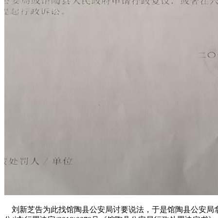
刘新芝告为此找馆陶县公安局讨要说法，于是馆陶县公安局拿出