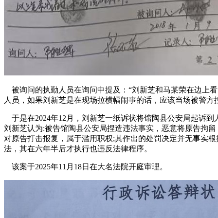
被询问的执勤人员在询问中提及：“刘新芝和马某荣在边上看
人员，如果刘新芝是在现场拉横幅闹事的话，应该当场被警方
于是在2024年12月，刘新芝一纸诉状将馆陶县公安局起诉
刘新芝认为:被告馆陶县公安局捏造违法事实，恶意将原告拘
对原告打击报复，属于滥用职权;其作出的处罚决定并无事实根据
法，其在六年半后才执行也违反法律程序。
该案于2025年11月18日在大名法院开庭审理。