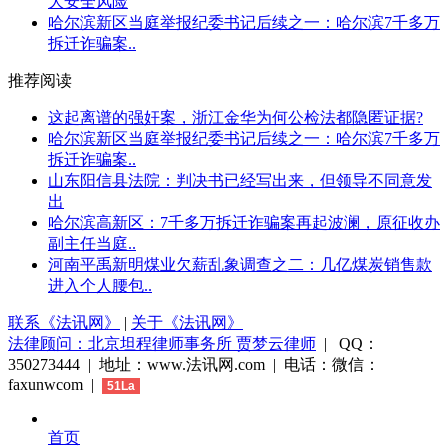
大安全风险
哈尔滨新区当庭举报纪委书记后续之一：哈尔滨7千多万
拆迁诈骗案..
推荐阅读
这起离谱的强奸案，浙江金华为何公检法都隐匿证据?
哈尔滨新区当庭举报纪委书记后续之一：哈尔滨7千多万
拆迁诈骗案..
山东阳信县法院：判决书已经写出来，但领导不同意发
出
哈尔滨高新区：7千多万拆迁诈骗案再起波澜，原征收办
副主任当庭..
河南平禹新明煤业欠薪乱象调查之二：几亿煤炭销售款
进入个人腰包..
联系《法讯网》
|
关于《法讯网》
法律顾问：北京坦程律师事务所 贾梦云律师
| QQ：
350273444 | 地址：www.法讯网.com | 电话：微信：
faxunwcom |
51La
首页