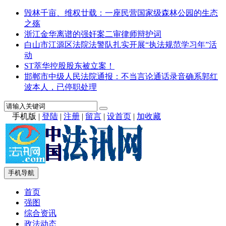
毁林千亩、维权廿载：一座民营国家级森林公园的生态
之殇
浙江金华离谱的强奸案二审律师辩护词
白山市江源区法院法警队扎实开展“执法规范学习年”活
动
ST萃华控股股东被立案！
邯郸市中级人民法院通报：不当言论通话录音确系郭红
波本人，已停职处理
手机版
|
登陆
|
注册
|
留言
|
设首页
|
加收藏
手机导航
首页
强图
综合资讯
政法动态