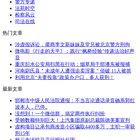
警方专递
法苑时空
检察风云
司法在线
热门文章
涉虚假诉讼，莆商李文新妹妹及堂兄被北京警方刑拘
微电影《行走的天平》：践行“枫桥经验”传递法治好声
音
重庆彭水公安局扫黑在行动：烟草局干部潘东被报捕
河南尉氏县＂未成年人遭强迫卖淫案＂侦破 11人被抓
利用北京“夫妻投靠”政策办户口，多人获刑！
最新文章
邯郸市中级人民法院通报：不当言论通话录音确系郭红
波本人，已停..
没想到！一个微信群，搞定两件执行纠纷
受贿数额特别巨大！上汽集团原副总裁陈德美案宣判
虚构项目让承包商改造小区骗取4400多万，主犯一审获
刑15年
杨三忠诉驻马店日报社起因