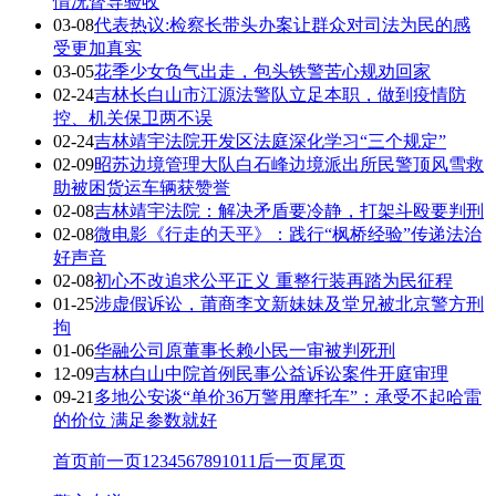
情况督导验收
03-08
代表热议:检察长带头办案让群众对司法为民的感
受更加真实
03-05
花季少女负气出走，包头铁警苦心规劝回家
02-24
吉林长白山市江源法警队立足本职，做到疫情防
控、机关保卫两不误
02-24
吉林靖宇法院开发区法庭深化学习“三个规定”
02-09
昭苏边境管理大队白石峰边境派出所民警顶风雪救
助被困货运车辆获赞誉
02-08
吉林靖宇法院：解决矛盾要冷静，打架斗殴要判刑
02-08
微电影《行走的天平》：践行“枫桥经验”传递法治
好声音
02-08
初心不改追求公平正义 重整行装再踏为民征程
01-25
涉虚假诉讼，莆商李文新妹妹及堂兄被北京警方刑
拘
01-06
华融公司原董事长赖小民一审被判死刑
12-09
吉林白山中院首例民事公益诉讼案件开庭审理
09-21
多地公安谈“单价36万警用摩托车”：承受不起哈雷
的价位 满足参数就好
首页
前一页
1
2
3
4
5
6
7
8
9
10
11
后一页
尾页