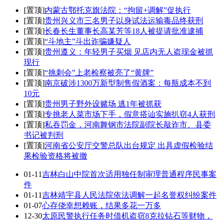
[置顶]
内蒙古鄂托克旗法院：“拘留+调解”促执行
[置顶]
贵州兴义市三名男子以身试法运输毒品终获刑
[置顶]
长春长生董事长高某芳等18人被提请批准逮捕
[置顶]
“斗地主”斗出诈骗嫌疑人
[置顶]
贵州遵义：年轻男子买烟 见店内无人盗现金被抓
现行
[置顶]
“挑刺会”上老检察被亮了“黄牌”
[置顶]
南京破涉1300万新型制售假酒案：每瓶成本不到
10元
[置顶]
贵州男子野外设赌场 逃1年被抓获
[置顶]
专挑老人菜市场下手，假意搭讪实施扒窃4人获刑
[置顶]
私吞罚金，河南舞钢市法院副院长敲诈市、县委
书记被判刑
[置顶]
河南省公安厅交警总队出台规定 出具虚假检验结
果检验资格将被撤
01-11
吉林白山中院首次适用独任制审理普通程序民事案
件
01-11
吉林靖宇县人民法院依法调解一起名誉权纠纷案件
01-07
心存侥幸想赖账，结果多花一万多
12-30
太原民警执行任务时借机盗窃8克拉钻石等财物，