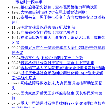
一审被判十四年半
12-28
粗心旅客遗失钱包，查布嘎民警接力帮助找回
12-28
大学生自制“迷奸水”在网上贩卖被判刑!
11-25
贵州兴义一男子拉扯公交车方向盘妨害安全驾驶被
判刑
11-09
湖北女孩晨跑遇害 嫌犯已被抓获
10-12
广东省公安厅通报！港媒也关注！
10-12
福建莆田发生重大刑事案件：嫌疑人出逃，或携带
凶器
09-29
贵州兴义市召开侵害未成年人案件强制报告制度联
席会议
09-24
申请支付令,不起诉也能快速要回欠款
08-25
最高检依法分别对王富玉、蒙永山决定逮捕
08-10
吉林靖宇县人民法院开展“走访企业服务发展”活动
07-16
浙江庆元县社会矛盾纠纷调处化解中心“强忠调解
室”吴强忠纪实
07-08
网络故障导致收款未成功 民警调监控帮助追回损
失
07-08
因为家庭矛盾民工选择服毒轻生 天长警民紧急营
救
07-07
重庆市司法局对石柱县律师行业专项治理自查核查