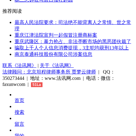
推荐阅读
最高人民法院要求：司法绝不能背离人之常情、世之常
理
重庆江津法院宣判一起假冒注册商标案
重庆武隆区：暴力抢占、非法垄断市场的黑恶团伙栽了
骗取上千人个人信息消费提现，3主犯均获刑13年以上
南京泰通科技股份有限公司涉案信息
联系《法讯网》
|
关于《法讯网》
法律顾问：北京坦程律师事务所 贾梦云律师
| QQ：
350273444 | 地址：www.法讯网.com | 电话：微信：
faxunwcom |
51La
首页
搜索
留言
我的